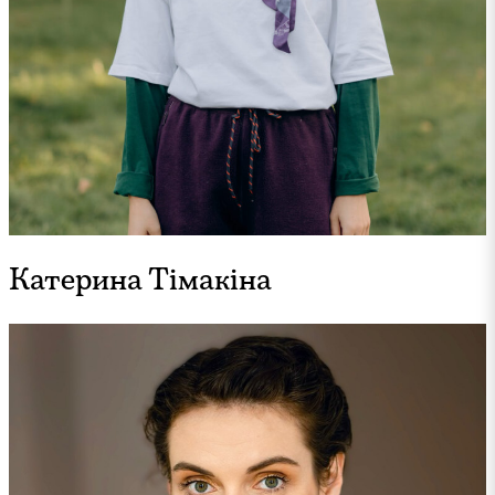
Катерина Тімакіна