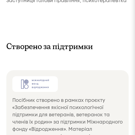
Заступниця Голови Правління, психотерапевтка
П
Створено за підтримки
Посібник створено в рамках проєкту
«Забезпечення якісної психологічної
підтримки для ветеранів, ветеранок та
членів їх родин» за підтримки Міжнародного
фонду «Відродження». Матеріал