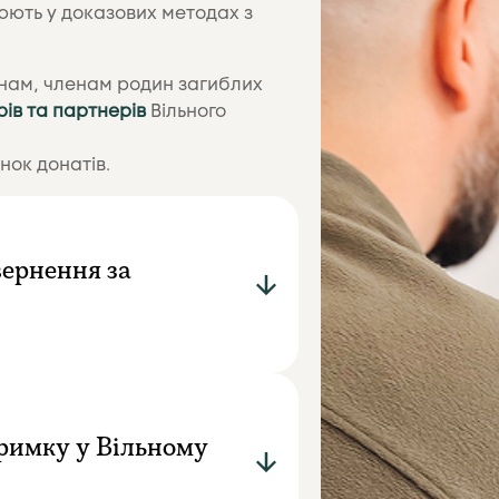
цюють у доказових методах з
инам, членам родин загиблих
ів та партнерів
Вільного
нок донатів.
вернення за
римку у Вільному