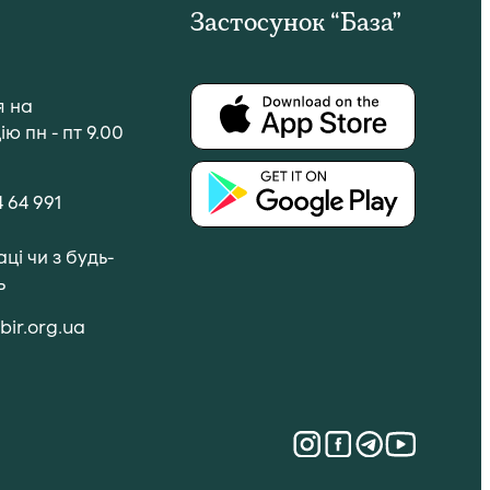
Застосунок “База”
я на
ю пн - пт 9.00
4 64 991
ці чи з будь-
ь
ir.org.ua