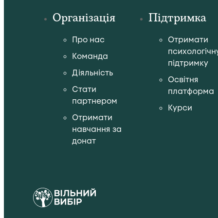
Організація
Підтримка
Про нас
Отримати
психологічн
Команда
підтримку
Діяльність
Освітня
Стати
платформа
партнером
Курси
Отримати
навчання за
донат