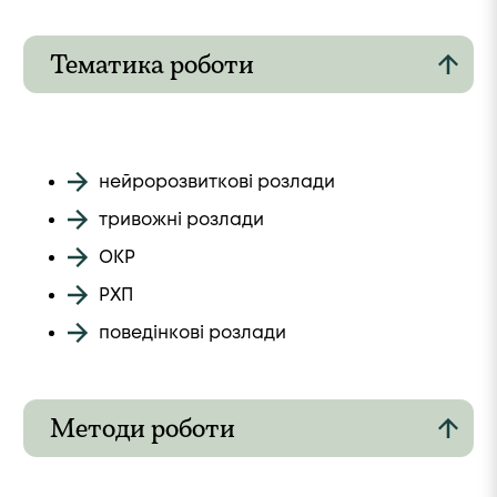
Тематика роботи
нейророзвиткові розлади
тривожні розлади
ОКР
РХП
поведінкові розлади
Методи роботи