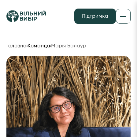
Підтримка
Головна
Команда
Марія Балаур