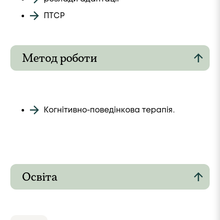
ПТСР
⁠Метод роботи
Когнітивно-поведінкова терапія.
Освіта