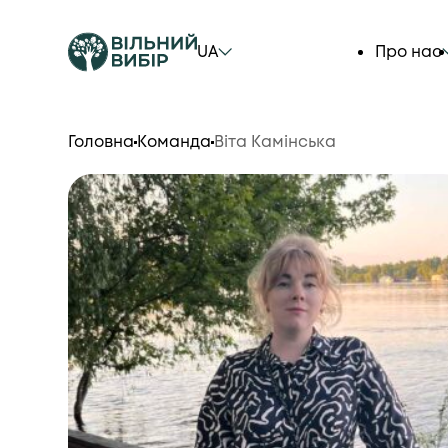
UA
Про нас
Головна
Команда
Віта Камінська