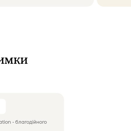
римки
tion - благодійного