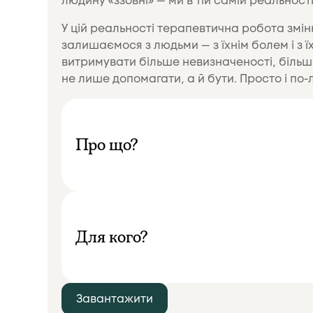
людину «ззовні» — ми в тій самій реальності
У цій реальності терапевтична робота змін
залишаємося з людьми — з їхнім болем і з 
витримувати більше невизначеності, більш
не лише допомагати, а й бути. Просто і по-
Про що?
Для кого?
Завантажити