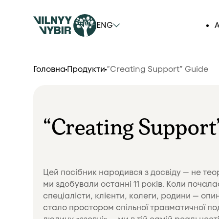
ENG
A
Головна
Продукти
“Creating Support” Guide
“Creating Support
Цей посібник народився з досвіду — не тео
ми здобували останні 11 років. Коли почал
спеціалісти, клієнти, колеги, родини — опин
стало простором спільної травматичної по