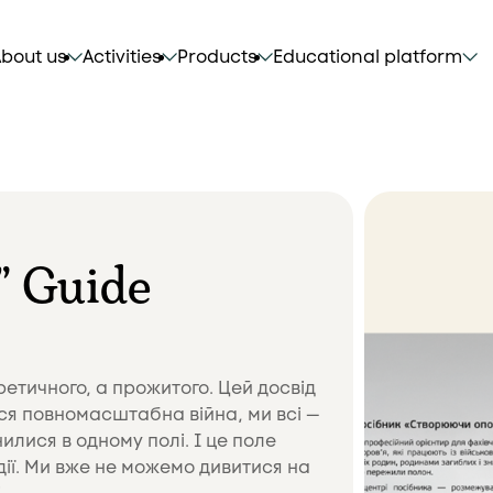
bout us
Activities
Products
Educational platform
” Guide
ретичного, а прожитого. Цей досвід
ася повномасштабна війна, ми всі —
илися в одному полі. І це поле
дії. Ми вже не можемо дивитися на