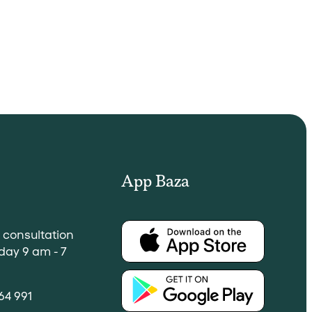
App Baza
a consultation
day 9 am - 7
64 991